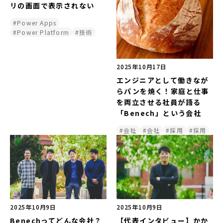
リの画面で表示されない
#Power Apps
#Power Platform
#技術
2025年10月17日
エンジニアとして働きなが
らパンを焼く！家庭と仕事
を両立させる社員が語る
「Benech」という会社
#会社
#会社
#採用
#採用
2025年10月9日
2025年10月9日
Benechってどんな会社？
【代表インタビュー】かか